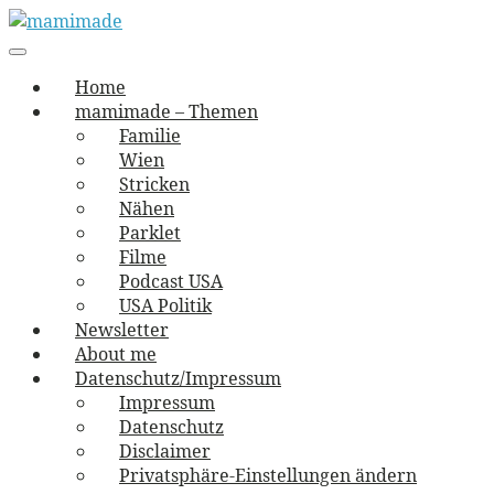
Skip
to
Main
vernäht und zugetextet
navigation
Menu
content
mamimade
Home
mamimade – Themen
Familie
Wien
Stricken
Nähen
Parklet
Filme
Podcast USA
USA Politik
Newsletter
About me
Datenschutz/Impressum
Impressum
Datenschutz
Disclaimer
Privatsphäre-Einstellungen ändern