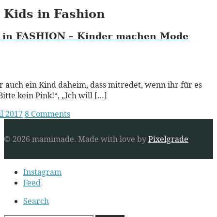
Kids in Fashion
in
FASHION
– Kinder machen Mode
ead More
r auch ein Kind daheim, dass mitredet, wenn ihr für es
itte kein Pink!“, „Ich will […]
il 2017
8 Comments
© 2026 mamimade.
Made with love by
Pixelgrade
Secondary
Instagram
navigation
Feed
Search