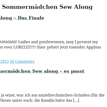
Sommermädchen Sew Along
long – Das Finale
ead More
tötööööö! Ladies and gentlewomen, may I present my
rst ever LORELEI!!!!! (hier gehört jetzt tosender Applaus
 2013
28 Comments
ermädchen Sew along – es passt
ead More
 ja wisst, war ich aus anziehtechnischen Gründen (für die
tleute unter euch: die Kundin hätte das […]