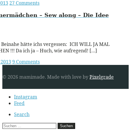
2013
27 Comments
ermädchen – Sew along – Die Idee
ead More
 Beinahe hätte ichs vergessen: ICH WILL JA MAL
N !!! Da ich ja – Huch, wie aufregend! […]
l 2013
9 Comments
© 2026 mamimade.
Made with love by
Pixelgrade
Secondary
Instagram
navigation
Feed
Search
Suchen