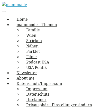
Skip
to
Main
vernäht und zugetextet
navigation
Menu
content
mamimade
Home
mamimade – Themen
Familie
Wien
Stricken
Nähen
Parklet
Filme
Podcast USA
USA Politik
Newsletter
About me
Datenschutz/Impressum
Impressum
Datenschutz
Disclaimer
Privatsphäre-Einstellungen ändern