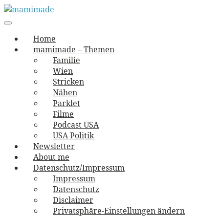
Skip
to
Main
vernäht und zugetextet
navigation
Menu
content
mamimade
Home
mamimade – Themen
Familie
Wien
Stricken
Nähen
Parklet
Filme
Podcast USA
USA Politik
Newsletter
About me
Datenschutz/Impressum
Impressum
Datenschutz
Disclaimer
Privatsphäre-Einstellungen ändern