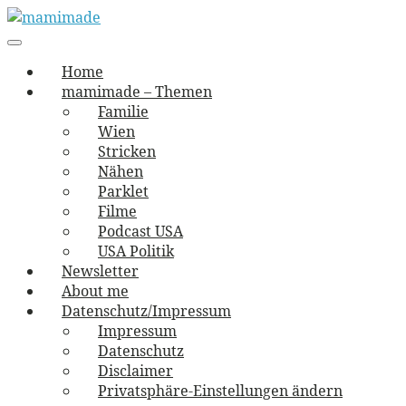
Skip
to
Main
vernäht und zugetextet
navigation
Menu
content
mamimade
Home
mamimade – Themen
Familie
Wien
Stricken
Nähen
Parklet
Filme
Podcast USA
USA Politik
Newsletter
About me
Datenschutz/Impressum
Impressum
Datenschutz
Disclaimer
Privatsphäre-Einstellungen ändern