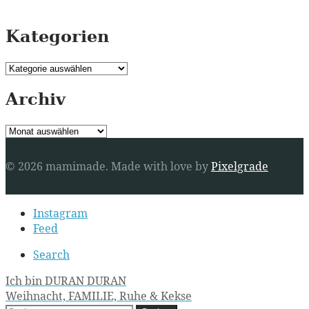
Kategorien
Kategorien
Archiv
Archiv
© 2026 mamimade.
Made with love by
Pixelgrade
Secondary
Instagram
navigation
Feed
Search
Post
Ich bin DURAN DURAN
Weihnacht, FAMILIE, Ruhe & Kekse
navigation