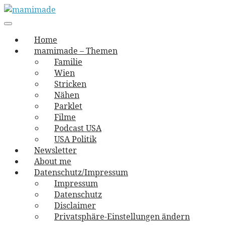
Skip
to
Main
vernäht und zugetextet
navigation
Menu
content
mamimade
Home
mamimade – Themen
Familie
Wien
Stricken
Nähen
Parklet
Filme
Podcast USA
USA Politik
Newsletter
About me
Datenschutz/Impressum
Impressum
Datenschutz
Disclaimer
Privatsphäre-Einstellungen ändern