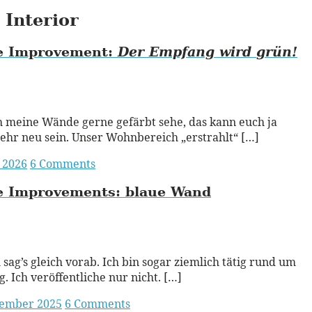
Category
Interior
Archive:
 Improvement:
Der Empfang wird
grün!
ead More
h meine Wände gerne gefärbt sehe, das kann euch ja
ehr neu sein. Unser Wohnbereich „erstrahlt“ […]
i 2026
6 Comments
 Improvements:
blaue Wand
ead More
h sag’s gleich vorab. Ich bin sogar ziemlich tätig rund um
g. Ich veröffentliche nur nicht. […]
vember 2025
6 Comments