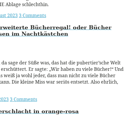
IE Ablage schlechthin.
ust 2023
3 Comments
rweiterte
Bücherregal!
oder Bücher
sen im Nachtkästchen
ead More
 da sage der Süße was, das hat die pubertier’sche Welt
t erschüttert. Er sagte: „Wir haben zu viele Bücher!“ Und
as weiß ja wohl jeder, dass man nicht zu viele Bücher
ann. Die kleine Miss war seriös entsetzt. Also ehrlich,
 2023
3 Comments
erschlacht in orange-rosa
ead More