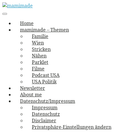
Skip
to
Main
vernäht und zugetextet
navigation
Menu
content
mamimade
Home
mamimade – Themen
Familie
Wien
Stricken
Nähen
Parklet
Filme
Podcast USA
USA Politik
Newsletter
About me
Datenschutz/Impressum
Impressum
Datenschutz
Disclaimer
Privatsphäre-Einstellungen ändern