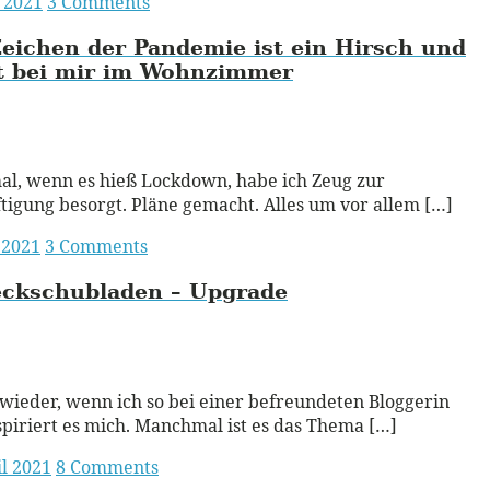
i 2021
3 Comments
eichen der Pandemie ist ein Hirsch und
t bei mir im Wohnzimmer
ead More
al, wenn es hieß Lockdown, habe ich Zeug zur
tigung besorgt. Pläne gemacht. Alles um vor allem […]
 2021
3 Comments
eckschubladen – Upgrade
ead More
ieder, wenn ich so bei einer befreundeten Bloggerin
nspiriert es mich. Manchmal ist es das Thema […]
il 2021
8 Comments