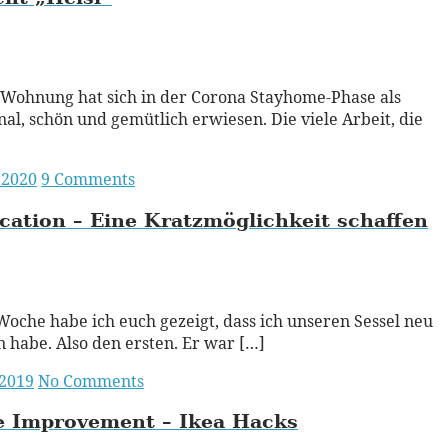
ead More
Wohnung hat sich in der Corona Stayhome-Phase als
nal, schön und gemütlich erwiesen. Die viele Arbeit, die
 2020
9 Comments
ication – Eine Kratzmöglichkeit schaffen
ead More
Woche habe ich euch gezeigt, dass ich unseren Sessel neu
 habe. Also den ersten. Er war […]
 2019
No Comments
 Improvement – Ikea Hacks