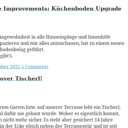
 Improvements:
Küchenboden Upgrade
ead More
Angewohnheit in alle Hauseingänge und Innenhöfe
pazieren und mir alles anzuschauen, hat zu einem neuen
bodenbelag geführt.
gibt’s.
ober 2025
5 Comments
over
Tischerl!
ead More
rem Garten bzw. auf unserer Terrasse lebt ein Tischerl,
l dafür nie gebaut wurde. Woher es eigentlich kommt,
h nicht mehr sicher. Es steht aber gesichert 14 Jahre
 in der Ecke gleich neben der Terrassentür und ist seit