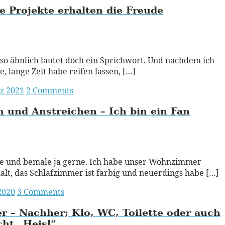
e Projekte erhalten die Freude
ead More
so ähnlich lautet doch ein Sprichwort. Und nachdem ich
ge, lange Zeit habe reifen lassen, […]
z 2021
2 Comments
 und Anstreichen – Ich bin ein Fan
ead More
le und bemale ja gerne. Ich habe unser Wohnzimmer
lt, das Schlafzimmer ist farbig und neuerdings habe […]
 2020
3 Comments
r – Nachher; Klo, WC, Toilette oder auch
cht „Heisl“