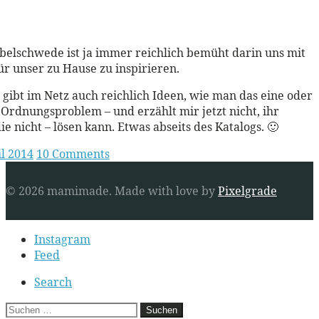
ead More
elschwede ist ja immer reichlich bemüht darin uns mit
ür unser zu Hause zu inspirieren.
 gibt im Netz auch reichlich Ideen, wie man das eine oder
Ordnungsproblem – und erzählt mir jetzt nicht, ihr
die nicht – lösen kann. Etwas abseits des Katalogs. 🙂
il 2014
10 Comments
© 2026 mamimade.
Made with love by
Pixelgrade
Secondary
Instagram
navigation
Feed
Search
Suchen