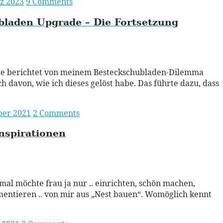
z 2023
9 Comments
laden Upgrade – Die Fortsetzung
ead More
tte berichtet von meinem Besteckschubladen-Dilemma
h davon, wie ich dieses gelöst habe. Das führte dazu, dass
ber 2021
2 Comments
nspirationen
ead More
l möchte frau ja nur .. einrichten, schön machen,
entieren .. von mir aus „Nest bauen“. Womöglich kennt