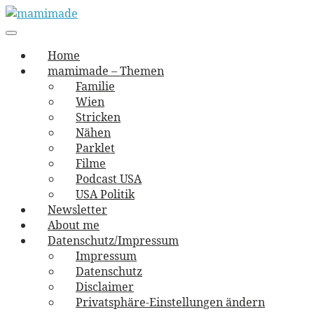
Skip
to
Main
vernäht und zugetextet
navigation
Menu
content
mamimade
Home
mamimade – Themen
Familie
Wien
Stricken
Nähen
Parklet
Filme
Podcast USA
USA Politik
Newsletter
About me
Datenschutz/Impressum
Impressum
Datenschutz
Disclaimer
Privatsphäre-Einstellungen ändern