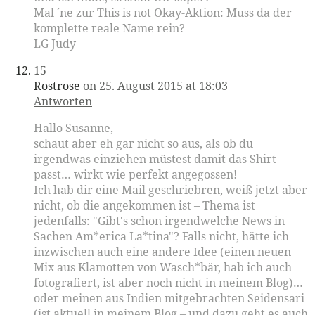
Mal ´ne zur This is not Okay-Aktion: Muss da der
komplette reale Name rein?
LG Judy
15
Rostrose
on 25. August 2015 at 18:03
Antworten
Hallo Susanne,
schaut aber eh gar nicht so aus, als ob du
irgendwas einziehen müstest damit das Shirt
passt… wirkt wie perfekt angegossen!
Ich hab dir eine Mail geschriebren, weiß jetzt aber
nicht, ob die angekommen ist – Thema ist
jedenfalls: "Gibt's schon irgendwelche News in
Sachen Am*erica La*tina"? Falls nicht, hätte ich
inzwischen auch eine andere Idee (einen neuen
Mix aus Klamotten von Wasch*bär, hab ich auch
fotografiert, ist aber noch nicht in meinem Blog)…
oder meinen aus Indien mitgebrachten Seidensari
(ist aktuell in meinem Blog – und dazu geht es auch