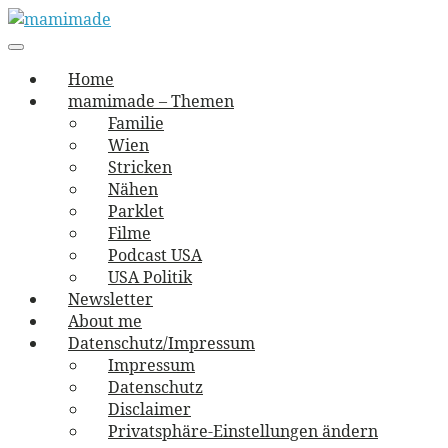
Skip
to
Main
vernäht und zugetextet
navigation
Menu
content
mamimade
Home
mamimade – Themen
Familie
Wien
Stricken
Nähen
Parklet
Filme
Podcast USA
USA Politik
Newsletter
About me
Datenschutz/Impressum
Impressum
Datenschutz
Disclaimer
Privatsphäre-Einstellungen ändern