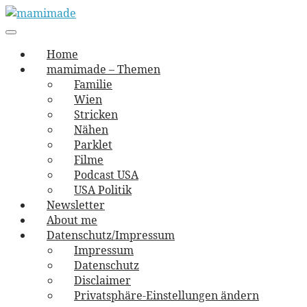
Skip
to
Main
vernäht und zugetextet
navigation
Menu
content
mamimade
Home
mamimade – Themen
Familie
Wien
Stricken
Nähen
Parklet
Filme
Podcast USA
USA Politik
Newsletter
About me
Datenschutz/Impressum
Impressum
Datenschutz
Disclaimer
Privatsphäre-Einstellungen ändern