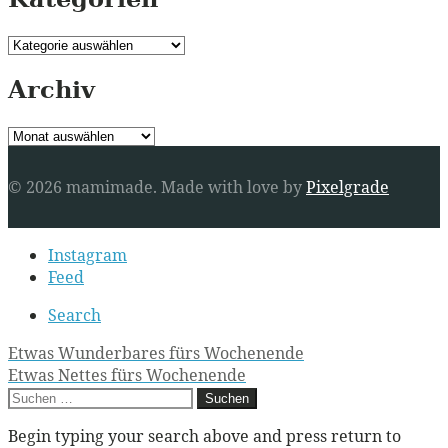
Kategorien
Archiv
Archiv
© 2026 mamimade.
Made with love by
Pixelgrade
Secondary
Instagram
navigation
Feed
Search
Post
Etwas Wunderbares fürs Wochenende
Etwas Nettes fürs Wochenende
navigation
Suchen
nach:
Begin typing your search above and press return to