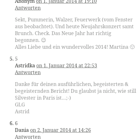
Anonym
on 1. Januar 2014 at 19:10
Antworten
Sekt, Pummerin, Walzer, Feuerwerk (vom Fenster
aus beobachtet). Und heute Neujahrskonzert samt
Brunch. Check. Das Neue Jahr hat richtig
begonnen. 😉
Alles Liebe und ein wundervolles 2014! Martina 🙂
5
Astridka
on 1. Januar 2014 at 22:53
Antworten
Danke für deinen ausführlichen, begeisterten &
begeisternden Bericht! Du glaubst ja nicht, wie still
Silvester in Paris ist…;-)
GLG
Astrid
6
Dania
on 2. Januar 2014 at 14:26
Antworten