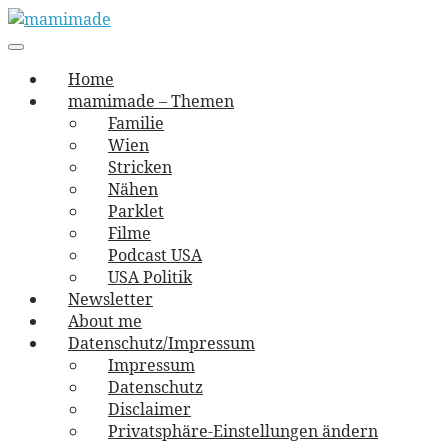
Skip
to
Main
vernäht und zugetextet
navigation
Menu
content
mamimade
Home
mamimade – Themen
Familie
Wien
Stricken
Nähen
Parklet
Filme
Podcast USA
USA Politik
Newsletter
About me
Datenschutz/Impressum
Impressum
Datenschutz
Disclaimer
Privatsphäre-Einstellungen ändern