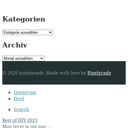
Kategorien
Kategorien
Archiv
Archiv
© 2026 mamimade.
Made with love by
Pixelgrade
Secondary
Instagram
navigation
Feed
Search
Post
Best of DIY 2013
Man lernt ja nie aus …