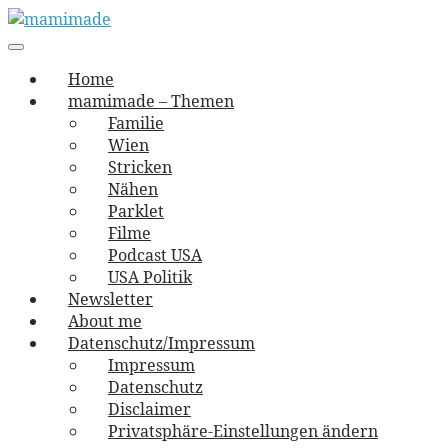
Skip
to
Main
vernäht und zugetextet
navigation
Menu
content
mamimade
Home
mamimade – Themen
Familie
Wien
Stricken
Nähen
Parklet
Filme
Podcast USA
USA Politik
Newsletter
About me
Datenschutz/Impressum
Impressum
Datenschutz
Disclaimer
Privatsphäre-Einstellungen ändern