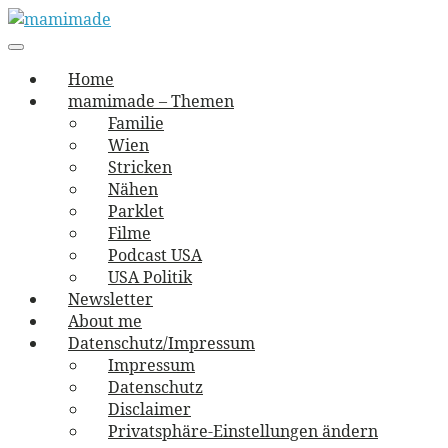
Skip
to
Main
vernäht und zugetextet
navigation
Menu
content
mamimade
Home
mamimade – Themen
Familie
Wien
Stricken
Nähen
Parklet
Filme
Podcast USA
USA Politik
Newsletter
About me
Datenschutz/Impressum
Impressum
Datenschutz
Disclaimer
Privatsphäre-Einstellungen ändern