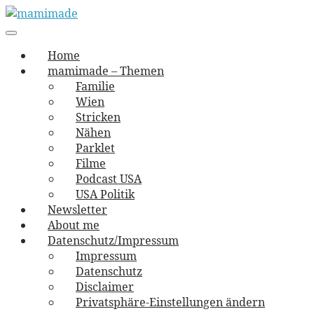
Skip
to
Main
vernäht und zugetextet
navigation
Menu
content
mamimade
Home
mamimade – Themen
Familie
Wien
Stricken
Nähen
Parklet
Filme
Podcast USA
USA Politik
Newsletter
About me
Datenschutz/Impressum
Impressum
Datenschutz
Disclaimer
Privatsphäre-Einstellungen ändern