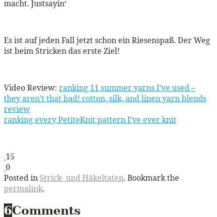
macht. Justsayin‘
Es ist auf jeden Fall jetzt schon ein Riesenspaß. Der Weg
ist beim Stricken das erste Ziel!
Video Review:
ranking 11 summer yarns I’ve used –
they aren’t that bad! cotton, silk, and linen yarn blends
review
ranking every PetiteKnit pattern I’ve ever knit
15
0
Posted in
Strick- und Häkeltaten
. Bookmark the
permalink
.
6
Comments