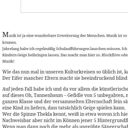
M
usik ist ja eine wunderbare Erweiterung der Menschen. Musik ist so v
können.
Jahrelang habe ich regelmäßig Schulaufführungen lauschen müssen. Ich
Kindern Geige beibringen lassen. Das macht man hier so. Blockflöte oder 
Musik!
Wie das nun mal in unseren Kulturkreisen so üblich ist,
Der Eifer mancher Eltern macht sie beeindruckend blind 
Auf jeden Fall habe ich und da vor allem die künstleris
auf dieses Oh, Tannenbaum – Gefidle von 5 unbegabten, 
ganzen Klasse und der versammelten Elternschaft fein s
eine Kind zu liefern, dass tatsächlich Geige spielen kann.
Wer die Spinne Thekla kennt, weiß in etwa wovon ich hie
Nachweisbar aber nicht im Können jener 5 Hintergrundfi
Wenn man dann noch die mehr als ungeübte Sängerschaft 