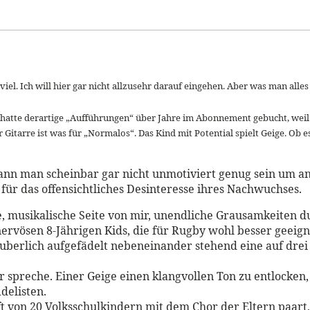
iel. Ich will hier gar nicht allzusehr darauf eingehen. Aber was man alle
 hatte derartige „Aufführungen“ über Jahre im Abonnement gebucht, weil
Gitarre ist was für „Normalos“. Das Kind mit Potential spielt Geige. Ob e
 kann man scheinbar gar nicht unmotiviert genug sein um 
für das offensichtliches Desinteresse ihres Nachwuchses.
che, musikalische Seite von mir, unendliche Grausamkeiten 
nervösen 8-Jährigen Kids, die für Rugby wohl besser geei
äuberlich aufgefädelt nebeneinander stehend eine auf dre
r spreche. Einer Geige einen klangvollen Ton zu entlocken
delisten.
von 20 Volksschulkindern mit dem Chor der Eltern paart,