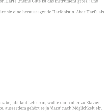
on Harfe (meine Güte ist das Instrument gross!! Und
äre sie eine herausragende Harfenistin. Aber Harfe als
anz begabt laut Lehrerin, wollte dann aber zu Klavier
e, ausserdem gehört es ja 'dazu' nach Möglichkeit ein