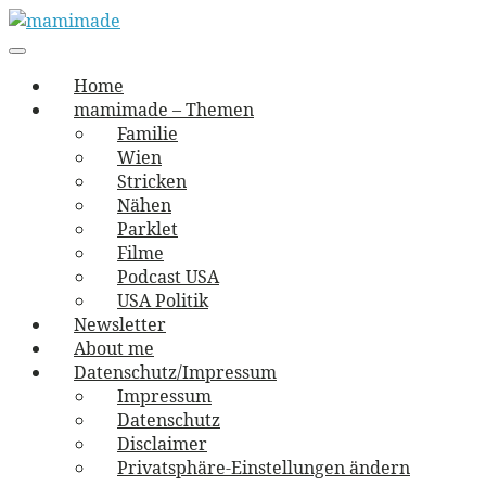
Skip
to
Main
vernäht und zugetextet
navigation
Menu
content
mamimade
Home
mamimade – Themen
Familie
Wien
Stricken
Nähen
Parklet
Filme
Podcast USA
USA Politik
Newsletter
About me
Datenschutz/Impressum
Impressum
Datenschutz
Disclaimer
Privatsphäre-Einstellungen ändern