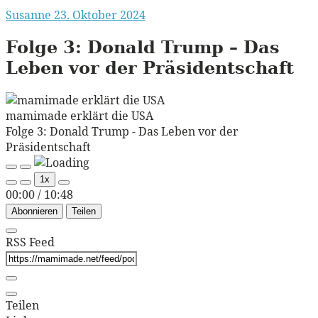
Susanne
23. Oktober 2024
Folge 3:
Donald Trump – Das
Leben vor der Präsidentschaft
mamimade erklärt die USA
Folge 3: Donald Trump - Das Leben vor der
Präsidentschaft
Play
Pause
1x
Episode
Episode
00:00
/
10:48
Abonnieren
Teilen
RSS Feed
Teilen