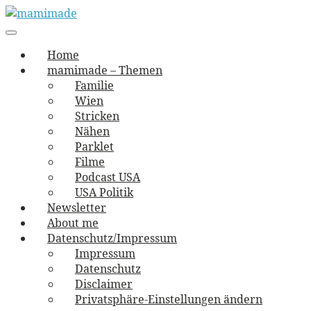
Skip
to
Main
vernäht und zugetextet
navigation
Menu
content
mamimade
Home
mamimade – Themen
Familie
Wien
Stricken
Nähen
Parklet
Filme
Podcast USA
USA Politik
Newsletter
About me
Datenschutz/Impressum
Impressum
Datenschutz
Disclaimer
Privatsphäre-Einstellungen ändern