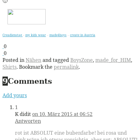
🙂
Creadienstag
–
my kids wear
–
made4boys
–
create in Austria
0
0
Posted in
Nähen
and tagged
BoysZone
,
made_for_HIM
,
Shirts
. Bookmark the
permalink
.
9
Comments
Add yours
1
K didit
on 10. März 2015 at 06:52
Antworten
rot ist ABSOLUT eine bubenfarbe! bei rosa und
pink wäre ich etwas vorsichtig, aber rot: ABSOLUT!