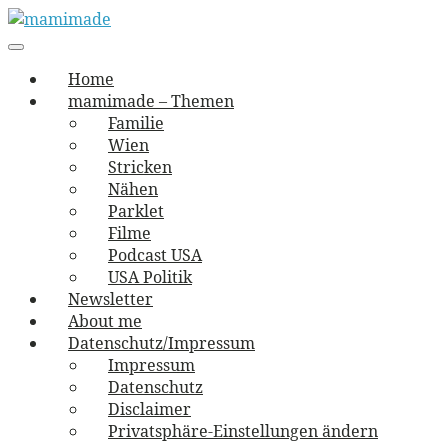
Skip
to
Main
vernäht und zugetextet
navigation
Menu
content
mamimade
Home
mamimade – Themen
Familie
Wien
Stricken
Nähen
Parklet
Filme
Podcast USA
USA Politik
Newsletter
About me
Datenschutz/Impressum
Impressum
Datenschutz
Disclaimer
Privatsphäre-Einstellungen ändern