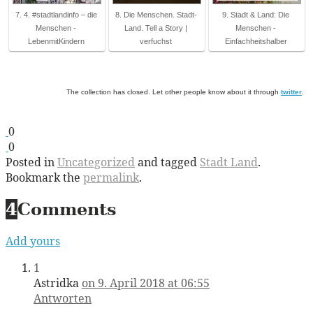
7. 4. #stadtlandinfo – die
8. Die Menschen. Stadt-
9. Stadt & Land: Die
Menschen -
Land. Tell a Story |
Menschen -
LebenmitKindern
verfuchst
Einfachheitshalber
The collection has closed. Let other people know about it through
twitter
.
0
0
Posted in
Uncategorized
and tagged
Stadt Land
.
Bookmark the
permalink
.
4
Comments
Add yours
1
Astridka
on 9. April 2018 at 06:55
Antworten