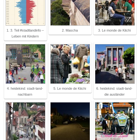
1. 3. Teil #stadtlandinfo –
2. Mascha
3. Le monde de Kitchi
Leben mit Kindern
4. heidekind: stadt-land-
5. Le monde de Kitchi
6. heidekind: stadt-land-
nachbarn
die ausländer