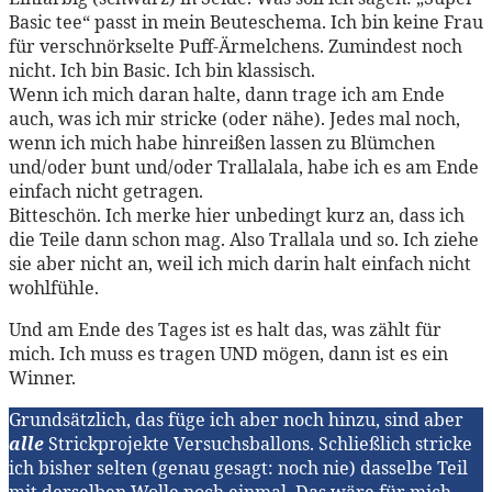
Basic tee“ passt in mein Beuteschema. Ich bin keine Frau
für verschnörkselte Puff-Ärmelchens. Zumindest noch
nicht. Ich bin Basic. Ich bin klassisch.
Wenn ich mich daran halte, dann trage ich am Ende
auch, was ich mir stricke (oder nähe). Jedes mal noch,
wenn ich mich habe hinreißen lassen zu Blümchen
und/oder bunt und/oder Trallalala, habe ich es am Ende
einfach nicht getragen.
Bitteschön. Ich merke hier unbedingt kurz an, dass ich
die Teile dann schon mag. Also Trallala und so. Ich ziehe
sie aber nicht an, weil ich mich darin halt einfach nicht
wohlfühle.
Und am Ende des Tages ist es halt das, was zählt für
mich. Ich muss es tragen UND mögen, dann ist es ein
Winner.
Grundsätzlich, das füge ich aber noch hinzu, sind aber
alle
Strickprojekte Versuchsballons. Schließlich stricke
ich bisher selten (genau gesagt: noch nie) dasselbe Teil
mit derselben Wolle noch einmal. Das wäre für mich