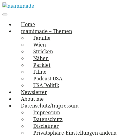
Skip
to
Main
vernäht und zugetextet
navigation
Menu
content
mamimade
Home
mamimade – Themen
Familie
Wien
Stricken
Nähen
Parklet
Filme
Podcast USA
USA Politik
Newsletter
About me
Datenschutz/Impressum
Impressum
Datenschutz
Disclaimer
Privatsphäre-Einstellungen ändern