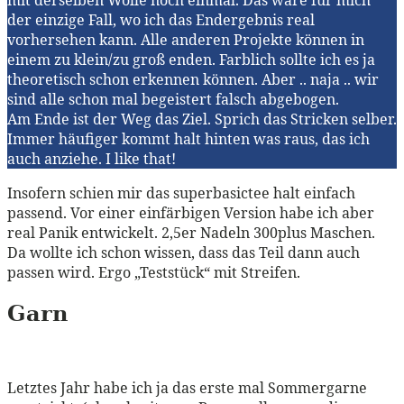
der einzige Fall, wo ich das Endergebnis real
vorhersehen kann. Alle anderen Projekte können in
einem zu klein/zu groß enden. Farblich sollte ich es ja
theoretisch schon erkennen können. Aber .. naja .. wir
sind alle schon mal begeistert falsch abgebogen.
Am Ende ist der Weg das Ziel. Sprich das Stricken selber.
Immer häufiger kommt halt hinten was raus, das ich
auch anziehe. I like that!
Insofern schien mir das superbasictee halt einfach
passend. Vor einer einfärbigen Version habe ich aber
real Panik entwickelt. 2,5er Nadeln 300plus Maschen.
Da wollte ich schon wissen, dass das Teil dann auch
passen wird. Ergo „Teststück“ mit Streifen.
Garn
Letztes Jahr habe ich ja das erste mal Sommergarne