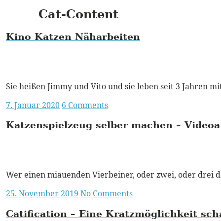
Cat-Content
Kino Katzen Näharbeiten
m
m
Read More
Sie heißen Jimmy und Vito und sie leben seit 3 Jahren mit
Posted
7. Januar 2020
6 Comments
on
Katzenspielzeug selber machen – Videoa
m
m
Read More
Wer einen miauenden Vierbeiner, oder zwei, oder drei da
Posted
25. November 2019
No Comments
on
Catification – Eine Kratzmöglichkeit sch