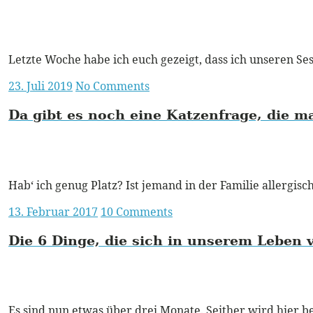
m
m
Read More
Letzte Woche habe ich euch gezeigt, dass ich unseren Se
Posted
23. Juli 2019
No Comments
on
Da gibt es noch eine Katzenfrage, die m
m
m
Read More
Hab‘ ich genug Platz? Ist jemand in der Familie allergis
Posted
13. Februar 2017
10 Comments
on
Die 6 Dinge, die sich in unserem Leben 
m
m
Read More
Es sind nun etwas über drei Monate. Seither wird hier b