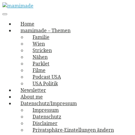
Skip
to
Main
vernäht und zugetextet
navigation
Menu
content
mamimade
Home
mamimade – Themen
Familie
Wien
Stricken
Nähen
Parklet
Filme
Podcast USA
USA Politik
Newsletter
About me
Datenschutz/Impressum
Impressum
Datenschutz
Disclaimer
Privatsphäre-Einstellungen ändern