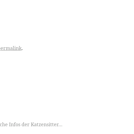
permalink
.
iche Infos der Katzensitter…