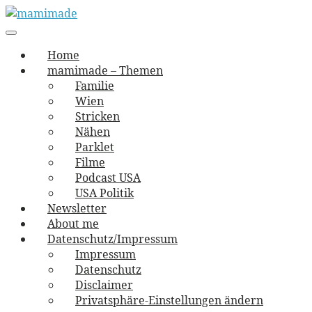
Skip
to
Main
vernäht und zugetextet
navigation
Menu
content
mamimade
Home
mamimade – Themen
Familie
Wien
Stricken
Nähen
Parklet
Filme
Podcast USA
USA Politik
Newsletter
About me
Datenschutz/Impressum
Impressum
Datenschutz
Disclaimer
Privatsphäre-Einstellungen ändern