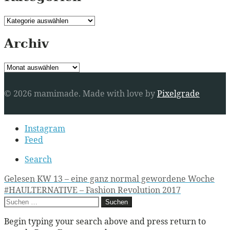
Kategorien
Archiv
Archiv
© 2026 mamimade.
Made with love by
Pixelgrade
Secondary
Instagram
navigation
Feed
Search
Post
Gelesen KW 13 – eine ganz normal gewordene Woche
#HAULTERNATIVE – Fashion Revolution 2017
navigation
Suchen
nach:
Begin typing your search above and press return to