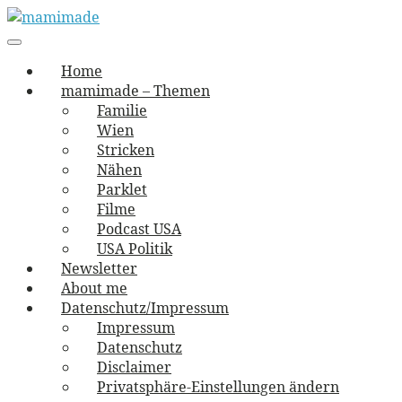
Skip
to
Main
vernäht und zugetextet
navigation
Menu
content
mamimade
Home
mamimade – Themen
Familie
Wien
Stricken
Nähen
Parklet
Filme
Podcast USA
USA Politik
Newsletter
About me
Datenschutz/Impressum
Impressum
Datenschutz
Disclaimer
Privatsphäre-Einstellungen ändern