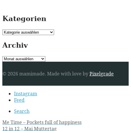
Kategorien
Kategorien
Archiv
Archiv
© 2026 mamimade.
Made with love by
Pixelgrade
Secondary
Instagram
navigation
Feed
Search
Post
Me Time – Pockets full of happiness
12 in 12 – Mai Muttertag