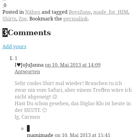
0
Posted in
Nähen
and tagged
BoysZone
,
made_for_HIM
,
Shirts
,
Zoe
. Bookmark the
permalink
.
3
Comments
Add yours
1
I♥JoJuJanna
on 10. Mai 2013 at 14:09
Antworten
Sehr cooles Shirt mal wieder! Brauchen tu ich
zwar nix vom Safuri, aber einem Treffen wäre ich
nicht abgeneigt 😉
Hast Du schon gesehen, das Diglas-Klo ist heute in
der HEUTE 🙂
lg, Carmen
2
mamimade
on 10. Mai 2013 at 15:41