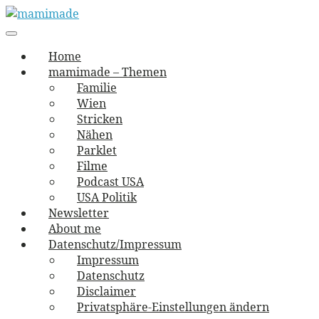
Skip
to
Main
vernäht und zugetextet
navigation
Menu
content
mamimade
Home
mamimade – Themen
Familie
Wien
Stricken
Nähen
Parklet
Filme
Podcast USA
USA Politik
Newsletter
About me
Datenschutz/Impressum
Impressum
Datenschutz
Disclaimer
Privatsphäre-Einstellungen ändern