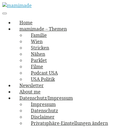
Skip
to
Main
vernäht und zugetextet
navigation
Menu
content
mamimade
Home
mamimade – Themen
Familie
Wien
Stricken
Nähen
Parklet
Filme
Podcast USA
USA Politik
Newsletter
About me
Datenschutz/Impressum
Impressum
Datenschutz
Disclaimer
Privatsphäre-Einstellungen ändern