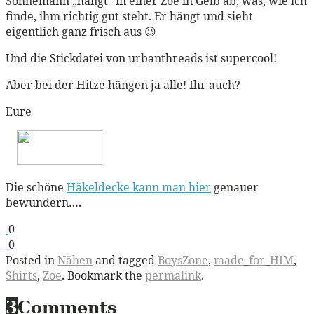
Sohnemann „hängt“ in einer Zoe in Gelb ab, was, wie ich
finde, ihm richtig gut steht. Er hängt und sieht
eigentlich ganz frisch aus 😉
Und die Stickdatei von urbanthreads ist supercool!
Aber bei der Hitze hängen ja alle! Ihr auch?
Eure
Die schöne
Häkeldecke kann man hier
genauer
bewundern….
0
0
Posted in
Nähen
and tagged
BoysZone
,
made_for_HIM
,
Shirts
,
Zoe
. Bookmark the
permalink
.
3
Comments