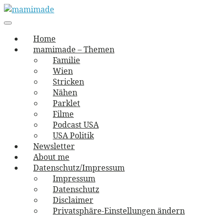
Skip
to
Main
vernäht und zugetextet
navigation
Menu
content
mamimade
Home
mamimade – Themen
Familie
Wien
Stricken
Nähen
Parklet
Filme
Podcast USA
USA Politik
Newsletter
About me
Datenschutz/Impressum
Impressum
Datenschutz
Disclaimer
Privatsphäre-Einstellungen ändern