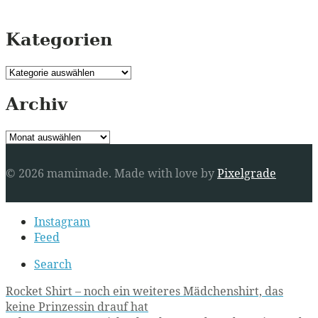
Kategorien
Kategorien
Archiv
Archiv
© 2026 mamimade.
Made with love by
Pixelgrade
Secondary
Instagram
navigation
Feed
Search
Post
Rocket Shirt – noch ein weiteres Mädchenshirt, das
keine Prinzessin drauf hat
navigation