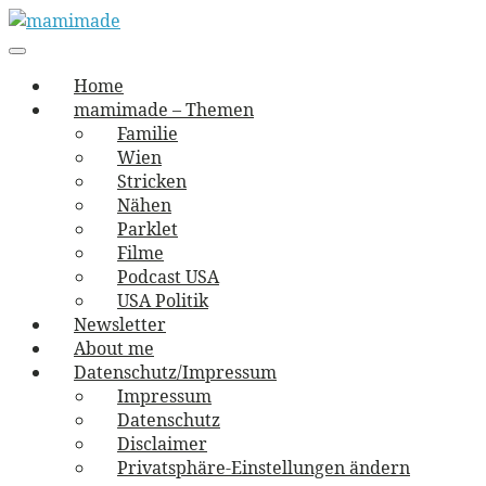
Skip
to
Main
vernäht und zugetextet
navigation
Menu
content
mamimade
Home
mamimade – Themen
Familie
Wien
Stricken
Nähen
Parklet
Filme
Podcast USA
USA Politik
Newsletter
About me
Datenschutz/Impressum
Impressum
Datenschutz
Disclaimer
Privatsphäre-Einstellungen ändern