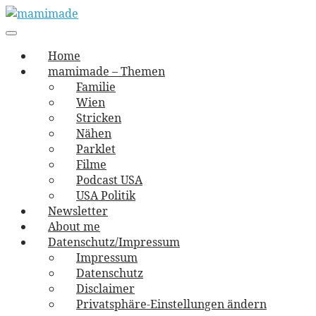
Skip
to
Main
vernäht und zugetextet
navigation
Menu
content
mamimade
Home
mamimade – Themen
Familie
Wien
Stricken
Nähen
Parklet
Filme
Podcast USA
USA Politik
Newsletter
About me
Datenschutz/Impressum
Impressum
Datenschutz
Disclaimer
Privatsphäre-Einstellungen ändern