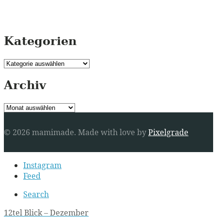
Kategorien
Kategorien
Archiv
Archiv
© 2026 mamimade.
Made with love by
Pixelgrade
Secondary
Instagram
navigation
Feed
Search
Post
12tel Blick – Dezember