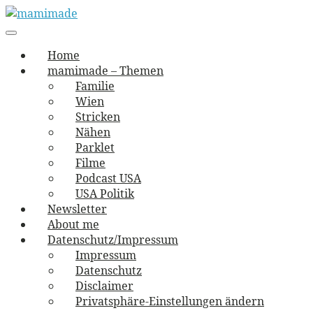
Skip
to
Main
vernäht und zugetextet
navigation
Menu
content
mamimade
Home
mamimade – Themen
Familie
Wien
Stricken
Nähen
Parklet
Filme
Podcast USA
USA Politik
Newsletter
About me
Datenschutz/Impressum
Impressum
Datenschutz
Disclaimer
Privatsphäre-Einstellungen ändern