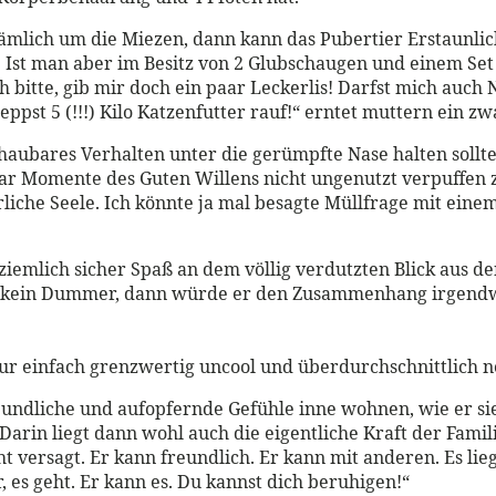
 nämlich um die Miezen, dann kann das Pubertier Erstaunlic
g. Ist man aber im Besitz von 2 Glubschaugen und einem S
h bitte, gib mir doch ein paar Leckerlis! Darfst mich auch
pst 5 (!!!) Kilo Katzenfutter rauf!“ erntet muttern ein zwa
haubares Verhalten unter die gerümpfte Nase halten sollt
paar Momente des Guten Willens nicht ungenutzt verpuffen z
liche Seele. Ich könnte ja mal besagte Müllfrage mit eine
e ziemlich sicher Spaß an dem völlig verdutzten Blick au
 ist kein Dummer, dann würde er den Zusammenhang irge
ur einfach grenzwertig uncool und überdurchschnittlich n
reundliche und aufopfernde Gefühle inne wohnen, wie er si
 Darin liegt dann wohl auch die eigentliche Kraft der Famil
 versagt. Er kann freundlich. Er kann mit anderen. Es liegt
 es geht. Er kann es. Du kannst dich beruhigen!“