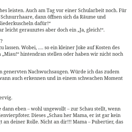
hes leisten. Auch am Tag vor einer Schularbeit noch. Für
et Schnurrhaare, dann öffnen sich da Räume und
 Niederkuscheln dafür!“
r leicht geraunztes aber doch ein „Ja, gleich!“.
e?
u lassen. Wobei, …. so ein kleiner Joke auf Kosten des
m „Miau!“ hintendran stellen oder haben wir nicht noch
s den genervten Nachwuchsaugen. Würde ich das zudem
ndwann auch erkennen und in einem schwachen Moment
ervig.
e dann eben – wohl ungewollt – zur Schau stellt, wenn
ienvierpfoter. Dieses „Schau her Mama, er ist gar kein
 an deiner Rolle. Nicht an dir!!! Mama – Pubertier, das