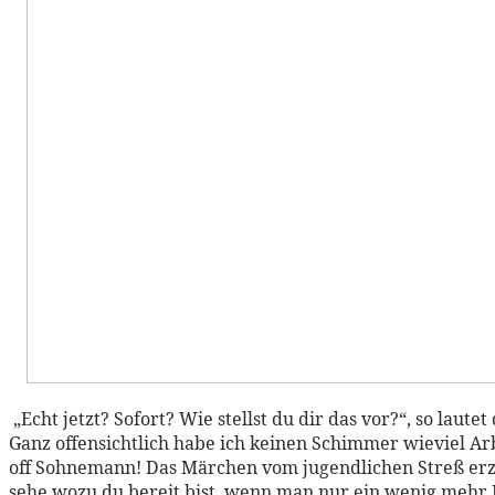
„Echt jetzt? Sofort? Wie stellst du dir das vor?“, so laut
Ganz offensichtlich habe ich keinen Schimmer wieviel Arbe
off Sohnemann! Das Märchen vom jugendlichen Streß erzä
sehe wozu du bereit bist, wenn man nur ein wenig mehr 