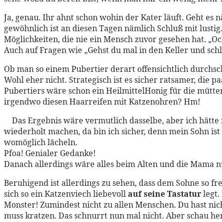
Ja, genau. Ihr ahnt schon wohin der Kater läuft. Geht es
gewöhnlich ist an diesen Tagen nämlich Schluß mit lusti
Möglichkeiten, die nie ein Mensch zuvor gesehen hat. „Oc
Auch auf Fragen wie „Gehst du mal in den Keller und schlep
Ob man so einem Pubertier derart offensichtlich durchsc
Wohl eher nicht. Strategisch ist es sicher ratsamer, die 
Pubertiers wäre schon ein HeilmittelHonig für die mütter
irgendwo diesen Haarreifen mit Katzenohren? Hm!
Das Ergebnis wäre vermutlich dasselbe, aber ich hätt
wiederholt machen, da bin ich sicher, denn mein Sohn
womöglich lächeln.
Pfoa! Genialer Gedanke!
Danach allerdings wäre alles beim Alten und die Mama n
Beruhigend ist allerdings zu sehen, dass dem Sohne so f
sich so ein Katzenviech liebevoll
auf seine Tastatur
legt.
Monster! Zumindest nicht zu allen Menschen. Du hast nicht
muss kratzen. Das schnurrt nun mal nicht. Aber schau her,