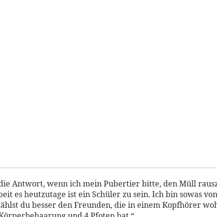
et die Antwort, wenn ich mein Pubertier bitte, den Müll rau
it es heutzutage ist ein Schüler zu sein. Ich bin sowas von
hlst du besser den Freunden, die in einem Kopfhörer wohn
Körperbehaarung und 4 Pfoten hat.“