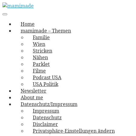
Skip
to
Main
vernäht und zugetextet
navigation
Menu
content
mamimade
Home
mamimade – Themen
Familie
Wien
Stricken
Nähen
Parklet
Filme
Podcast USA
USA Politik
Newsletter
About me
Datenschutz/Impressum
Impressum
Datenschutz
Disclaimer
Privatsphäre-Einstellungen ändern