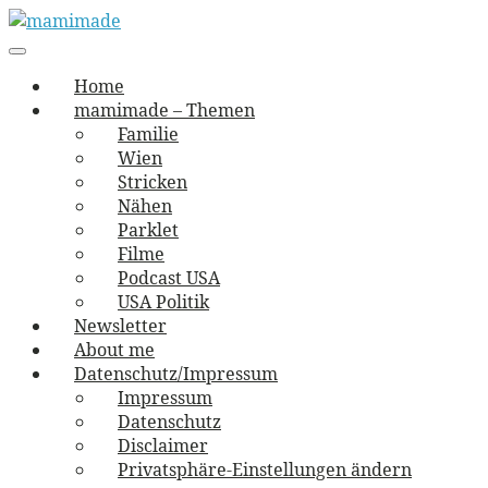
Skip
to
Main
vernäht und zugetextet
navigation
Menu
content
mamimade
Home
mamimade – Themen
Familie
Wien
Stricken
Nähen
Parklet
Filme
Podcast USA
USA Politik
Newsletter
About me
Datenschutz/Impressum
Impressum
Datenschutz
Disclaimer
Privatsphäre-Einstellungen ändern