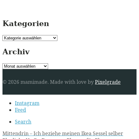
Kategorien
Kategorien
Archiv
Archiv
© 2026 mamimade.
Made with love by
Pixelgrade
Secondary
Instagram
navigation
Feed
Search
Post
Mittendrin – Ich beziehe meinen Ikea Sessel selber