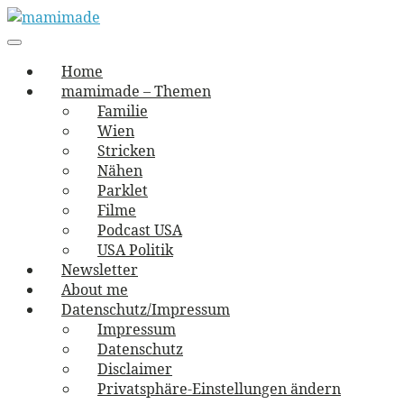
Skip
to
Main
vernäht und zugetextet
navigation
Menu
content
mamimade
Home
mamimade – Themen
Familie
Wien
Stricken
Nähen
Parklet
Filme
Podcast USA
USA Politik
Newsletter
About me
Datenschutz/Impressum
Impressum
Datenschutz
Disclaimer
Privatsphäre-Einstellungen ändern