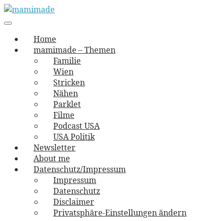
Skip
to
Main
vernäht und zugetextet
navigation
Menu
content
mamimade
Home
mamimade – Themen
Familie
Wien
Stricken
Nähen
Parklet
Filme
Podcast USA
USA Politik
Newsletter
About me
Datenschutz/Impressum
Impressum
Datenschutz
Disclaimer
Privatsphäre-Einstellungen ändern