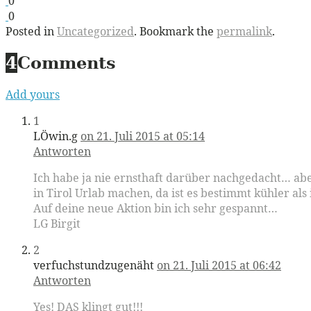
0
0
Posted in
Uncategorized
. Bookmark the
permalink
.
4
Comments
Add yours
1
LÖwin.g
on 21. Juli 2015 at 05:14
Antworten
Ich habe ja nie ernsthaft darüber nachgedacht… abe
in Tirol Urlab machen, da ist es bestimmt kühler al
Auf deine neue Aktion bin ich sehr gespannt…
LG Birgit
2
verfuchstundzugenäht
on 21. Juli 2015 at 06:42
Antworten
Yes! DAS klingt gut!!!