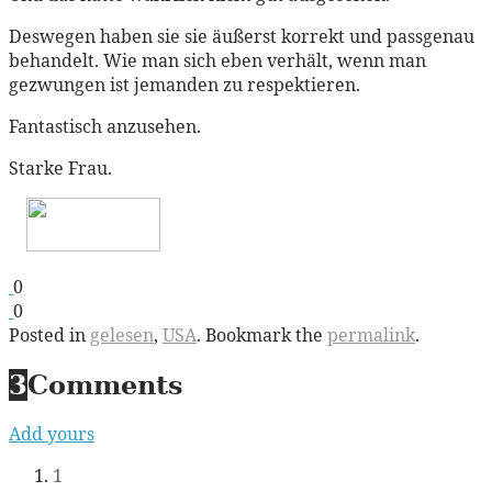
Deswegen haben sie sie äußerst korrekt und passgenau
behandelt. Wie man sich eben verhält, wenn man
gezwungen ist jemanden zu respektieren.
Fantastisch anzusehen.
Starke Frau.
0
0
Posted in
gelesen
,
USA
. Bookmark the
permalink
.
3
Comments
Add yours
1