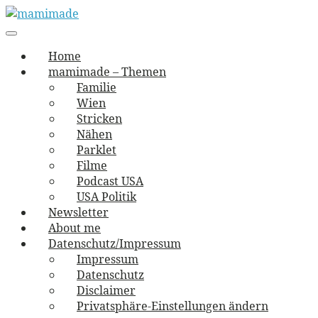
Skip
to
Main
vernäht und zugetextet
navigation
Menu
content
mamimade
Home
mamimade – Themen
Familie
Wien
Stricken
Nähen
Parklet
Filme
Podcast USA
USA Politik
Newsletter
About me
Datenschutz/Impressum
Impressum
Datenschutz
Disclaimer
Privatsphäre-Einstellungen ändern