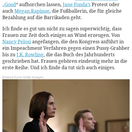
„Good
“ aufhorchen lassen,
Jane Fonda’s
Protest oder
auch
Megan Rapinoe
, die Fußballerin, die für gleiche
Bezahlung auf die Barrikaden geht.
Ich finde es gut um nicht zu sagen superwichtig, dass
Frauen zur Zeit doch einiges an Wind erzeugen. Von
Nancy Pelosi
angefangen, die den Kongress anführt in
ein Impeachment Verfahren gegen einen Pussy-Grabber
bis zu
J.K. Rowling
, die das Buch des Jahrhunderts
geschrieben hat. Frauen gehören eindeutig mehr in die
erste Reihe. Und ich finde da tut sich auch einiges.
Embed from Getty Images