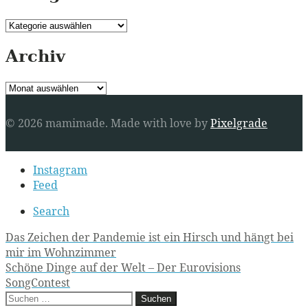
Kategorien
Archiv
Archiv
© 2026 mamimade.
Made with love by
Pixelgrade
Secondary
Instagram
navigation
Feed
Search
Post
Das Zeichen der Pandemie ist ein Hirsch und hängt bei
mir im Wohnzimmer
navigation
Schöne Dinge auf der Welt – Der Eurovisions
SongContest
Suchen