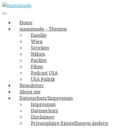
Skip
to
Main
vernäht und zugetextet
navigation
Menu
content
mamimade
Home
mamimade – Themen
Familie
Wien
Stricken
Nähen
Parklet
Filme
Podcast USA
USA Politik
Newsletter
About me
Datenschutz/Impressum
Impressum
Datenschutz
Disclaimer
Privatsphäre-Einstellungen ändern