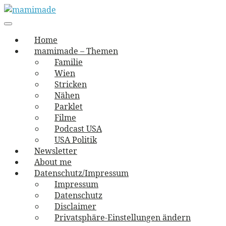
Skip
to
Main
vernäht und zugetextet
navigation
Menu
content
mamimade
Home
mamimade – Themen
Familie
Wien
Stricken
Nähen
Parklet
Filme
Podcast USA
USA Politik
Newsletter
About me
Datenschutz/Impressum
Impressum
Datenschutz
Disclaimer
Privatsphäre-Einstellungen ändern