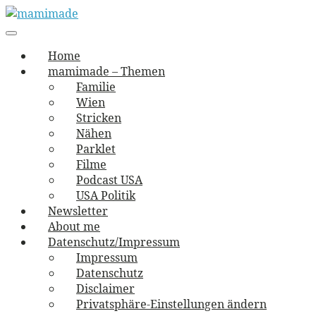
Skip
to
Main
vernäht und zugetextet
navigation
Menu
content
mamimade
Home
mamimade – Themen
Familie
Wien
Stricken
Nähen
Parklet
Filme
Podcast USA
USA Politik
Newsletter
About me
Datenschutz/Impressum
Impressum
Datenschutz
Disclaimer
Privatsphäre-Einstellungen ändern