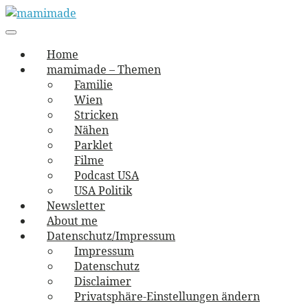
Skip
to
Main
vernäht und zugetextet
navigation
Menu
content
mamimade
Home
mamimade – Themen
Familie
Wien
Stricken
Nähen
Parklet
Filme
Podcast USA
USA Politik
Newsletter
About me
Datenschutz/Impressum
Impressum
Datenschutz
Disclaimer
Privatsphäre-Einstellungen ändern