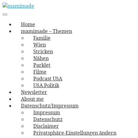
Skip
to
Main
vernäht und zugetextet
navigation
Menu
content
mamimade
Home
mamimade – Themen
Familie
Wien
Stricken
Nähen
Parklet
Filme
Podcast USA
USA Politik
Newsletter
About me
Datenschutz/Impressum
Impressum
Datenschutz
Disclaimer
Privatsphäre-Einstellungen ändern