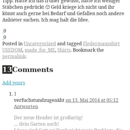
Tipp. Hätte ich das früher gewusst, hätte ich weniger
Stäbchen gedrückt 🙂 Geld kriege ich nicht und ihr
könnt auch gerne bei Bedarf und Gefallen noch andere
Anbieter suchen. Ich mag halt die Idee.
0
0
Posted in
Uncategorized
and tagged
Fledermausshirt
USEDOM
,
made_for_ME
,
Shirts
. Bookmark the
permalink
.
13
Comments
Add yours
1
verfuchstundzugenäht
on 13. Mai 2014 at 05:12
Antworten
Der neue Header ist großartig!
… dein Garten auch!