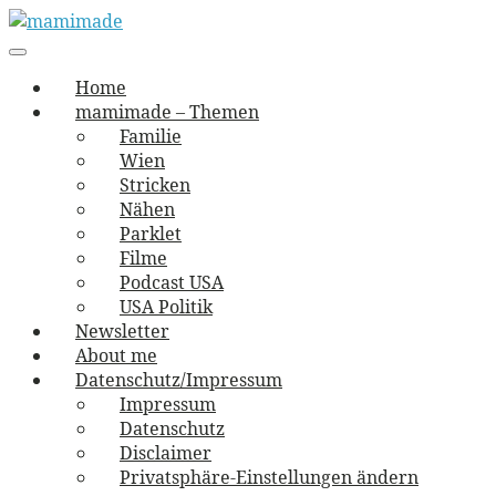
Skip
to
Main
vernäht und zugetextet
navigation
Menu
content
mamimade
Home
mamimade – Themen
Familie
Wien
Stricken
Nähen
Parklet
Filme
Podcast USA
USA Politik
Newsletter
About me
Datenschutz/Impressum
Impressum
Datenschutz
Disclaimer
Privatsphäre-Einstellungen ändern