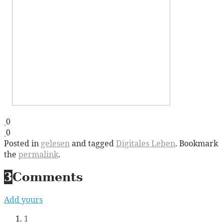
0
0
Posted in
gelesen
and tagged
Digitales Leben
. Bookmark
the
permalink
.
3
Comments
Add yours
1