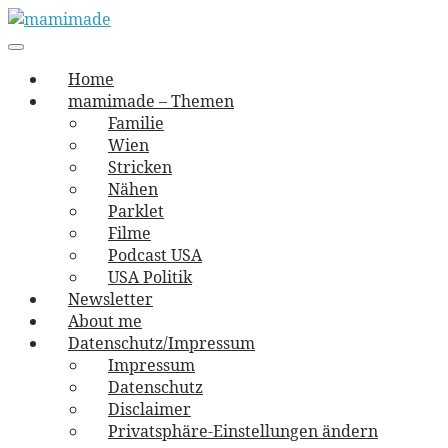
Skip
to
Main
vernäht und zugetextet
navigation
Menu
content
mamimade
Home
mamimade – Themen
Familie
Wien
Stricken
Nähen
Parklet
Filme
Podcast USA
USA Politik
Newsletter
About me
Datenschutz/Impressum
Impressum
Datenschutz
Disclaimer
Privatsphäre-Einstellungen ändern