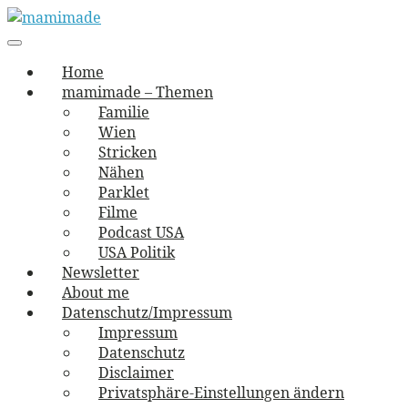
Skip
to
Main
vernäht und zugetextet
navigation
Menu
content
mamimade
Home
mamimade – Themen
Familie
Wien
Stricken
Nähen
Parklet
Filme
Podcast USA
USA Politik
Newsletter
About me
Datenschutz/Impressum
Impressum
Datenschutz
Disclaimer
Privatsphäre-Einstellungen ändern