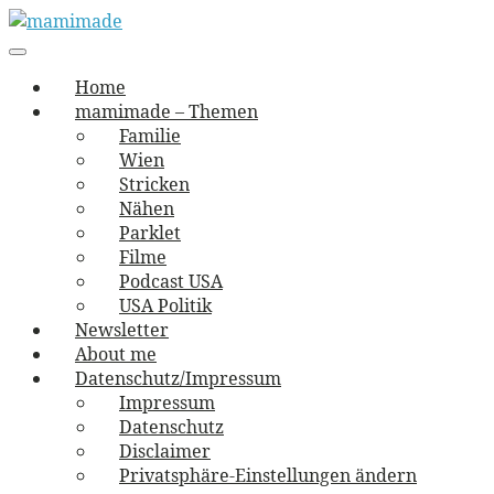
Skip
to
Main
vernäht und zugetextet
navigation
Menu
content
mamimade
Home
mamimade – Themen
Familie
Wien
Stricken
Nähen
Parklet
Filme
Podcast USA
USA Politik
Newsletter
About me
Datenschutz/Impressum
Impressum
Datenschutz
Disclaimer
Privatsphäre-Einstellungen ändern