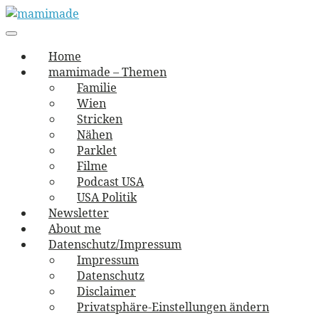
Skip
to
Main
vernäht und zugetextet
navigation
Menu
content
mamimade
Home
mamimade – Themen
Familie
Wien
Stricken
Nähen
Parklet
Filme
Podcast USA
USA Politik
Newsletter
About me
Datenschutz/Impressum
Impressum
Datenschutz
Disclaimer
Privatsphäre-Einstellungen ändern