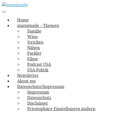
Skip
to
Main
vernäht und zugetextet
navigation
Menu
content
mamimade
Home
mamimade – Themen
Familie
Wien
Stricken
Nähen
Parklet
Filme
Podcast USA
USA Politik
Newsletter
About me
Datenschutz/Impressum
Impressum
Datenschutz
Disclaimer
Privatsphäre-Einstellungen ändern