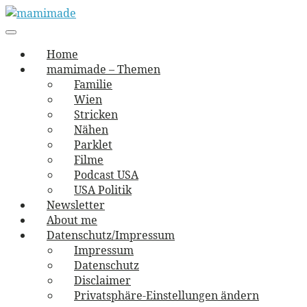
Skip
to
Main
vernäht und zugetextet
navigation
Menu
content
mamimade
Home
mamimade – Themen
Familie
Wien
Stricken
Nähen
Parklet
Filme
Podcast USA
USA Politik
Newsletter
About me
Datenschutz/Impressum
Impressum
Datenschutz
Disclaimer
Privatsphäre-Einstellungen ändern