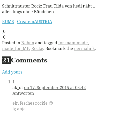
Schnittmuster Rock: Frau Tilda von hedi näht ..
allerdings ohne Bündchen
RUMS
CreateinAUSTRIA
0
0
Posted in
Nähen
and tagged
for mamimade
,
made_for_ME
,
Röcke
. Bookmark the
permalink
.
21
Comments
Add yours
1
ak_ut
on 17. September 2015 at 05:42
Antworten
ein fesches röckle 😉
lg anja