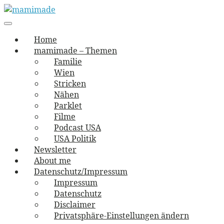
Skip
to
Main
vernäht und zugetextet
navigation
Menu
content
mamimade
Home
mamimade – Themen
Familie
Wien
Stricken
Nähen
Parklet
Filme
Podcast USA
USA Politik
Newsletter
About me
Datenschutz/Impressum
Impressum
Datenschutz
Disclaimer
Privatsphäre-Einstellungen ändern