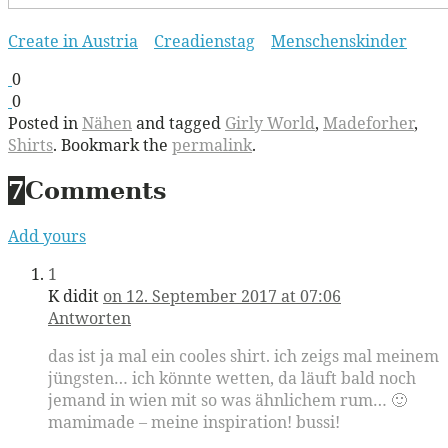
Create in Austria
Creadienstag
Menschenskinder
0
0
Posted in
Nähen
and tagged
Girly World
,
Madeforher
,
Shirts
. Bookmark the
permalink
.
7
Comments
Add yours
1
K didit
on 12. September 2017 at 07:06
Antworten
das ist ja mal ein cooles shirt. ich zeigs mal meinem
jüngsten… ich könnte wetten, da läuft bald noch
jemand in wien mit so was ähnlichem rum… 🙂
mamimade – meine inspiration! bussi!