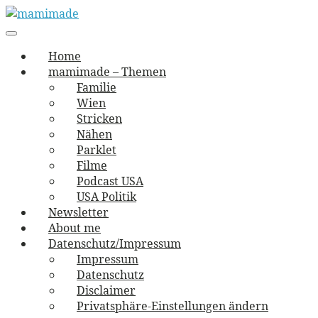
Skip
to
Main
vernäht und zugetextet
navigation
Menu
content
mamimade
Home
mamimade – Themen
Familie
Wien
Stricken
Nähen
Parklet
Filme
Podcast USA
USA Politik
Newsletter
About me
Datenschutz/Impressum
Impressum
Datenschutz
Disclaimer
Privatsphäre-Einstellungen ändern