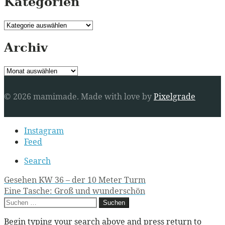
Kategorien
Kategorien
Archiv
Archiv
© 2026 mamimade.
Made with love by
Pixelgrade
Secondary
Instagram
navigation
Feed
Search
Post
Gesehen KW 36 – der 10 Meter Turm
Eine Tasche: Groß und wunderschön
navigation
Suchen
nach:
Begin typing your search above and press return to